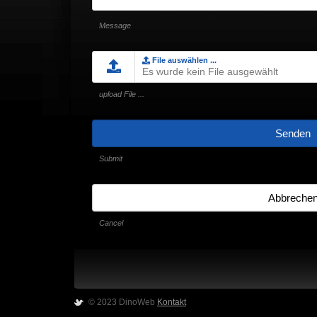
Message
File auswählen ...
Es wurde kein File ausgewählt
upload File ...
Senden
Submit
Abbreche
Cancel
© 2023 DinoWeb
Kontakt