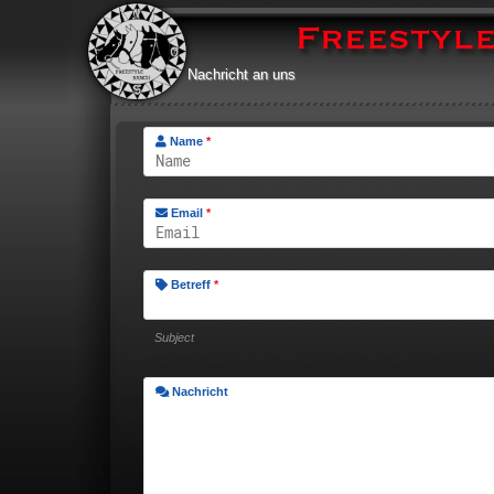
Nachricht an uns
Name
*
Email
*
Betreff
*
Subject
Nachricht